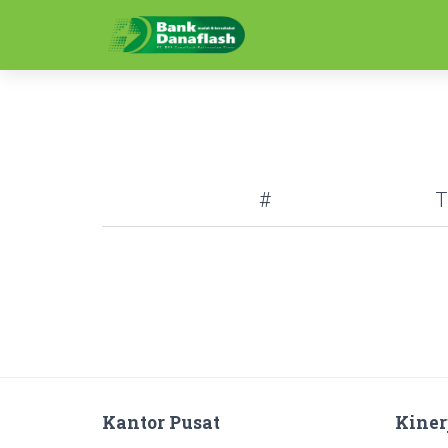
#
T
Kantor Pusat
Kiner