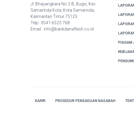
Jl. Bhayangkara No.2-B, Bugis, Kec.
LAPORA
Samarinda Kota, Kota Samarinda,
LAPORAN
Kalimantan Timur 75123
Telp : 0541-6522-768
LAPORAN
Email : info@bankdanaflash.co.id
LAPORAN
PIAGAM 
KEBIJAK
PENGUM
KARIR
PROSEDUR PENGADUAN NASABAH
TEN